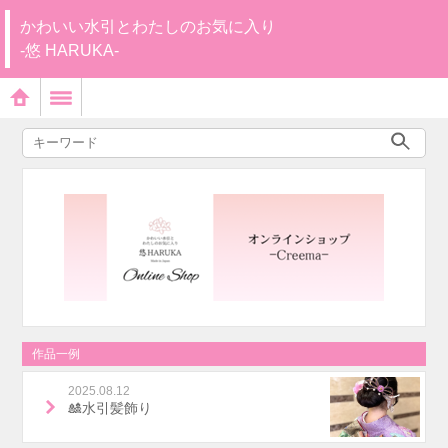
かわいい水引とわたしのお気に入り
-悠 HARUKA-
作品一例
2025.08.12
🎎水引髪飾り